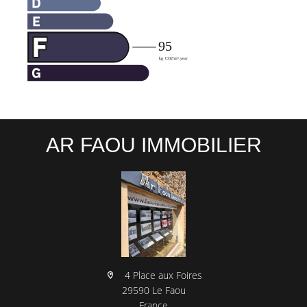
AR FAOU IMMOBILIER
4 Place aux Foires
29590 Le Faou
France