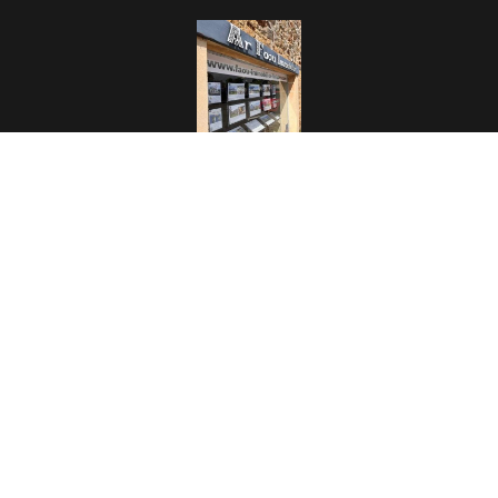
4 Place aux Foires
29590 Le Faou
France
+33 2 98 81 09 67
arfaou.immobilier@orange.fr
©2026 AR FAOU Immobilier
Mentions légales
Honoraires d'agence
Changer ses préférences cookies
Design by
Apimo™