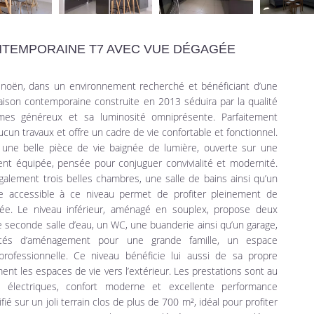
NTEMPORAINE T7 AVEC VUE DÉGAGÉE
noën, dans un environnement recherché et bénéficiant d’une
ison contemporaine construite en 2013 séduira par la qualité
mes généreux et sa luminosité omniprésente. Parfaitement
cun travaux et offre un cadre de vie confortable et fonctionnel.
z une belle pièce de vie baignée de lumière, ouverte sur une
nt équipée, pensée pour conjuguer convivialité et modernité.
galement trois belles chambres, une salle de bains ainsi qu’un
 accessible à ce niveau permet de profiter pleinement de
gée. Le niveau inférieur, aménagé en souplex, propose deux
seconde salle d’eau, un WC, une buanderie ainsi qu’un garage,
ilités d’aménagement pour une grande famille, un espace
rofessionnelle. Ce niveau bénéficie lui aussi de sa propre
ent les espaces de vie vers l’extérieur. Les prestations sont au
s électriques, confort moderne et excellente performance
ié sur un joli terrain clos de plus de 700 m², idéal pour profiter