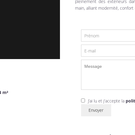
pleinement des extérieurs da
main, alliant modernité, confort 
4 m²
J’ai lu et j'accepte la
poli
Envoyer