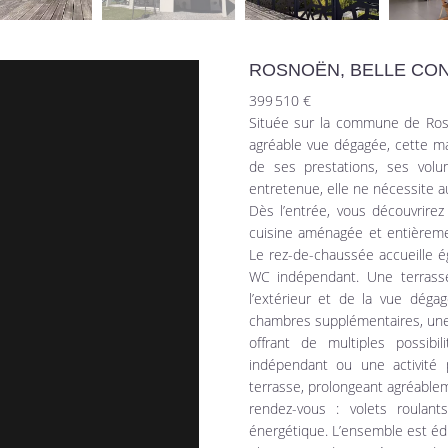
ROSNOËN, BELLE CO
399 510 €
Située sur la commune de Ros
agréable vue dégagée, cette ma
de ses prestations, ses volu
entretenue, elle ne nécessite au
Dès l’entrée, vous découvrire
cuisine aménagée et entièreme
Le rez-de-chaussée accueille é
WC indépendant. Une terrasse
l’extérieur et de la vue déga
chambres supplémentaires, une 
offrant de multiples possib
indépendant ou une activité p
terrasse, prolongeant agréablem
rendez-vous : volets roulant
énergétique. L’ensemble est édif