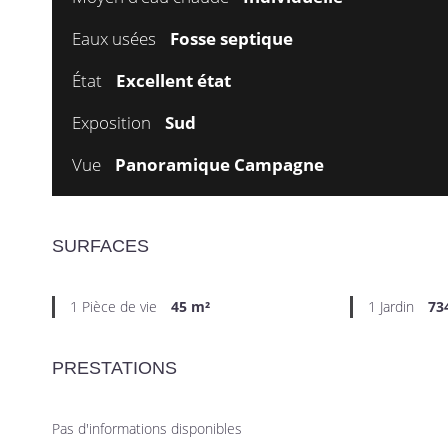
Eaux usées
Fosse septique
État
Excellent état
Exposition
Sud
Vue
Panoramique Campagne
SURFACES
1 Pièce de vie
45 m²
1 Jardin
73
PRESTATIONS
Pas d'informations disponibles