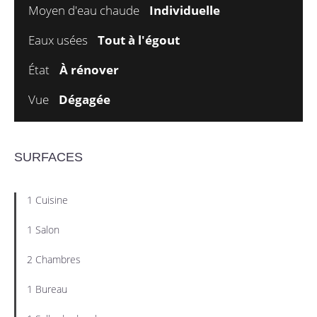
Moyen d'eau chaude
Individuelle
Eaux usées
Tout à l'égout
État
À rénover
Vue
Dégagée
SURFACES
1 Cuisine
1 Salon
2 Chambres
1 Bureau