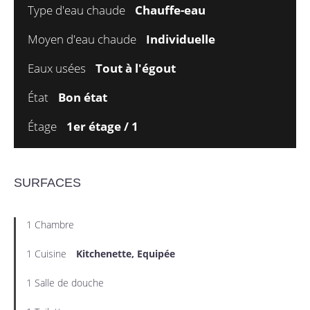
Type d'eau chaude
Chauffe-eau
Moyen d'eau chaude
Individuelle
Eaux usées
Tout à l'égout
État
Bon état
Étage
1er étage / 1
SURFACES
1 Chambre
1 Cuisine
Kitchenette, Equipée
1 Salle de douche