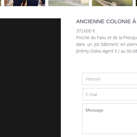
ANCIENNE COLONIE À
372 600 €
Proche du Faou et de la Presqu
dans un joli bâtiment en pierr
Jérémy Dolou Agent E.I au 06.68