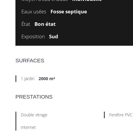
Eaux usées
Fosse septique
État
Bon état
Exposition
Sud
SURFACES
1 Jardin
2000 m²
PRESTATIONS
Double vitrage
Fenêtre PVC
Internet