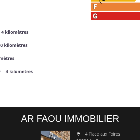
4 kilomètres
0 kilomètres
omètres
é
4 kilomètres
AR FAOU IMMOBILIER
4 Place aux Foires